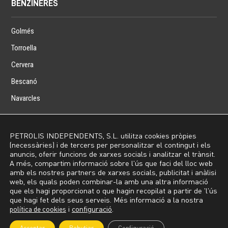
BENZINERES
Golmés
Torroella
Cervera
Bescanó
Navarcles
PETROLIS INDEPENDENTS, S.L. utilitza cookies pròpies
(necessàries) i de tercers per personalitzar el contingut i els
Inici
Avís Legal
Política de privacitat
Política de cookies
anuncis, oferir funcions de xarxes socials i analitzar el trànsit.
Contacte
Preus Benzineres
A més, compartim informació sobre l'ús que faci del lloc web
amb els nostres partners de xarxes socials, publicitat i anàlisi
web, els quals poden combinar-la amb una altra informació
Copyright © 2023 – Petrolis Independents. All Rights
que els hagi proporcionat o que hagin recopilat a partir de 'l'ús
Reserved
que hagi fet dels seus serveis. Més informació a la nostra
política de cookies
i
configuració
.
Disseny i Desenvolupament web per
SMC Barcelona
.
Acceptar
Rebutjar
Configuració