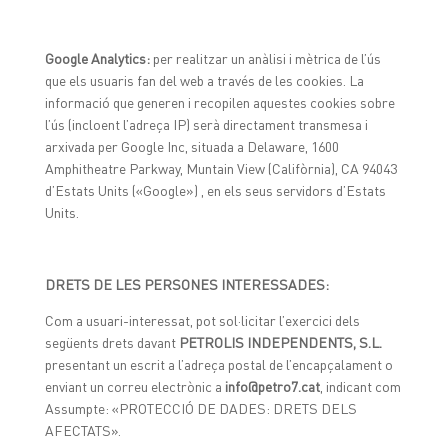
Google Analytics:
per realitzar un anàlisi i mètrica de l’ús
que els usuaris fan del web a través de les cookies. La
informació que generen i recopilen aquestes cookies sobre
l’ús (incloent l’adreça IP) serà directament transmesa i
arxivada per Google Inc, situada a Delaware, 1600
Amphitheatre Parkway, Muntain View (Califòrnia), CA 94043
d’Estats Units («Google») , en els seus servidors d’Estats
Units.
DRETS DE LES PERSONES INTERESSADES:
Com a usuari-interessat, pot sol·licitar l’exercici dels
següents drets davant
PETROLIS INDEPENDENTS, S.L.
presentant un escrit a l’adreça postal de l’encapçalament o
enviant un correu electrònic a
info@petro7.cat
, indicant com
Assumpte: «PROTECCIÓ DE DADES: DRETS DELS
AFECTATS».