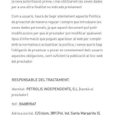
la seva autorització prèvia; i mai utilitzarem les seves dades
per a una altra finalitat no indicada prèviament.
Com a usuaris, haurà de llegir atentament aquesta Política
de privacitat de manera regular i sempre que introdueixi les
seves dades personals, ja que aquest document pot patir
modificacions per que el prestador pot modificar qualsevol
tipus d’informació que pogués aparèixer al web per complir
amb la normativa o actualitzar la política, i sense que hi hagi
l’obligació de preavisar o posar en coneixement dels usuaris
aquestes obligacions, sent suficient la publicació al lloc web
del prestador.
RESPONSABLE DEL TRACTAMENT:
Identitat:
PETROLIS INDEPENDENTS, S.L. (
també el
prestador)
NIF:
B66859067
Adreça postal:
C/Colom, 389 (Pol. Ind. Santa Margarita II),