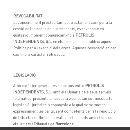
REVOCABILITAT
El consentiment prestat, tant pel tractament com per a la
cessió de les dades dels interessats, és revocable en
qualsevol moment comunicant-ho a
PETROLIS
INDEPENDENTS, S.L.
en els termes que estableix aquesta
Política per a l’exercici dels drets. Aquesta revocació en cap
cas tindrà caràcter retroactiu.
LEGISLACIÓ
Amb caràcter general les relacions entre
PETROLIS
INDEPENDENTS, S.L.
amb els Usuaris dels seus serveis
telemàtics, presents en aquesta web, estan sotmesos a la
legislació i jurisdicció espanyola a la qual se sotmeten
expressament les parts, sent competents per a la resolució
de tots els conflictes derivats o relacionats amb el seu ús,
els Jutjats i Tribunals de
Barcelona
.