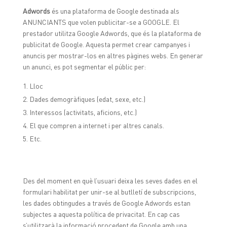
Adwords
és una plataforma de Google destinada als
ANUNCIANTS que volen publicitar-se a GOOGLE. El
prestador utilitza Google Adwords, que és la plataforma de
publicitat de Google. Aquesta permet crear campanyes i
anuncis per mostrar-los en altres pàgines webs. En generar
un anunci, es pot segmentar el públic per:
Lloc
Dades demogràfiques (edat, sexe, etc.)
Interessos (activitats, aficions, etc.)
El que compren a internet i per altres canals.
Etc.
Des del moment en què l’usuari deixa les seves dades en el
formulari habilitat per unir-se al butlletí de subscripcions,
les dades obtingudes a través de Google Adwords estan
subjectes a aquesta política de privacitat. En cap cas
s’utilitzarà la informació procedent de Google amb una