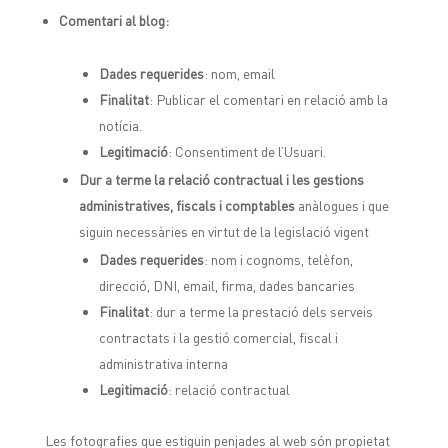
Comentari al blog:
Dades requerides
: nom, email
Finalitat
: Publicar el comentari en relació amb la
notícia.
Legitimació
: Consentiment de l’Usuari.
Dur a terme la relació contractual i les gestions
administratives, fiscals i comptables
anàlogues i que
siguin necessàries en virtut de la legislació vigent
Dades requerides
: nom i cognoms, telèfon,
direcció, DNI, email, firma, dades bancaries
Finalitat
: dur a terme la prestació dels serveis
contractats i la gestió comercial, fiscal i
administrativa interna
Legitimació
: relació contractual
Les fotografies que estiguin penjades al web són propietat