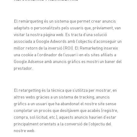
El remàrqueting és un sistema que permet crear anuncis
adaptats o personalitzats pels usuaris que, prèviament, van
visitar la nostra pàgina web. Es tracta d’una solució
associada a Google Adwords amb l’objectiu d’aconseguir un
millor retorn de la inversió (ROI). El Remarketing insereix
una cookie a l’ordinador de l’usuari i en els sites afiliats a
Google Adsense amb anuncis gràfics es mostri un baner del
prestador.
El retargetting és la tècnica que s’utilitza per mostrar, en
altres webs gràcies a un sistema de tracking, anuncis
gràfics a un usuari que ha abandonat el nostre site sense
completar un procés que desitjàvem que acabés (registre,
compra, sol·licitud, etc.), aquests anuncis haurien d’estar
principalment orientats a la conversió de l’objectiu del
nostre web.