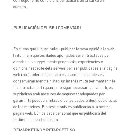
corresponents condicions particulars de la xarxa en
qüestió.
PUBLICACIÓN DEL SEU COMENTARI
En el cas que l’usuari vulgui publicar la seva opinió a la web,
l’informem que les dades aportades seran tractades per
atendre els suggeriments proposats, experiències o
opinions respecte dels serveis per ser publicades a la pàgina
web i així poder ajudar a altres usuaris. Les dades es
conservaran mentre hi hagi un interès mutu per mantenir la
fi del tractament i quan ja no sigui necessari per a tal fi, es
suprimiran amb mesures de seguretat adequades per
garantir la pseudonimització de les dades o destrucció total
de les mateixes. Els testimonis es publicaran a la nostra
pàgina web. L’única dada personal que es publicarà del
testimoni serà el seu nom.
REMARKETING Y RETARGETTING