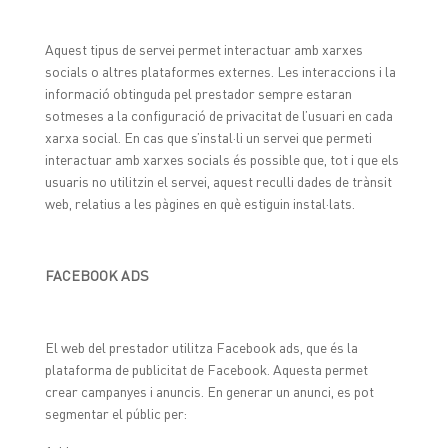
Aquest tipus de servei permet interactuar amb xarxes
socials o altres plataformes externes. Les interaccions i la
informació obtinguda pel prestador sempre estaran
sotmeses a la configuració de privacitat de l’usuari en cada
xarxa social. En cas que s’instal·li un servei que permeti
interactuar amb xarxes socials és possible que, tot i que els
usuaris no utilitzin el servei, aquest reculli dades de trànsit
web, relatius a les pàgines en què estiguin instal·lats.
FACEBOOK ADS
El web del prestador utilitza Facebook ads, que és la
plataforma de publicitat de Facebook. Aquesta permet
crear campanyes i anuncis. En generar un anunci, es pot
segmentar el públic per: