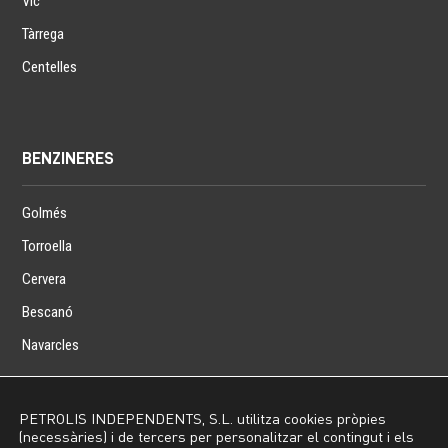
Vic
Tàrrega
Centelles
BENZINERES
Golmés
Torroella
Cervera
Bescanó
Navarcles
PETROLIS INDEPENDENTS, S.L. utilitza cookies pròpies
(necessàries) i de tercers per personalitzar el contingut i els
Inici
Avís Legal
Política de privacitat
Política de cookies