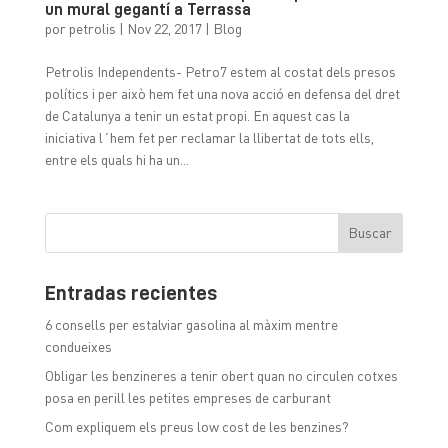
un mural gegantí a Terrassa
por
petrolis
|
Nov 22, 2017
|
Blog
Petrolis Independents- Petro7 estem al costat dels presos
polítics i per això hem fet una nova acció en defensa del dret
de Catalunya a tenir un estat propi. En aquest cas la
iniciativa l´hem fet per reclamar la llibertat de tots ells,
entre els quals hi ha un...
Entradas recientes
6 consells per estalviar gasolina al màxim mentre
condueixes
Obligar les benzineres a tenir obert quan no circulen cotxes
posa en perill les petites empreses de carburant
Com expliquem els preus low cost de les benzines?