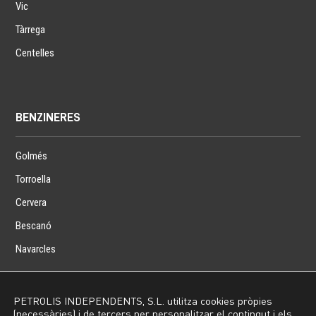
Vic
Tàrrega
Centelles
BENZINERES
Golmés
Torroella
Cervera
Bescanó
Navarcles
PETROLIS INDEPENDENTS, S.L. utilitza cookies pròpies
(necessàries) i de tercers per personalitzar el contingut i els
Inici
Avís Legal
Política de privacitat
Política de cookies