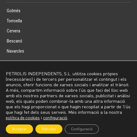
Golmés
Torroella
Cervera
Bescanó
Navarcles
PETROLIS INDEPENDENTS, S.L. utilitza cookies pròpies
(necessàries) i de tercers per personalitzar el contingut i els
Inici
Avís Legal
Política de privacitat
Política de cookies
anuncis, oferir funcions de xarxes socials i analitzar el trànsit.
Contacte
Preus Benzineres
A més, compartim informació sobre l'ús que faci del lloc web
amb els nostres partners de xarxes socials, publicitat i anàlisi
web, els quals poden combinar-la amb una altra informació
Copyright © 2023 – Petrolis Independents. All Rights
que els hagi proporcionat o que hagin recopilat a partir de 'l'ús
Reserved
que hagi fet dels seus serveis. Més informació a la nostra
política de cookies
i
configuració
.
Disseny i Desenvolupament web per
SMC Barcelona
.
Acceptar
Rebutjar
Configuració