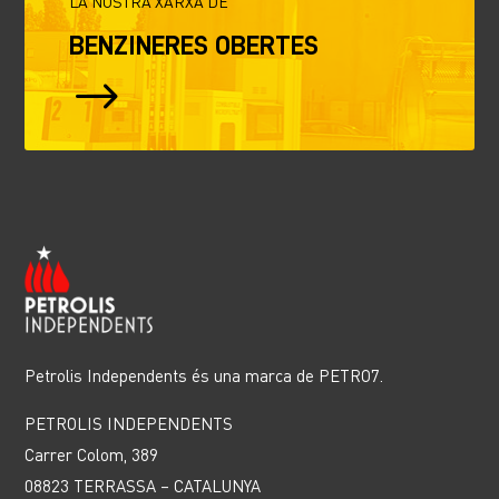
LA NOSTRA XARXA DE
BENZINERES OBERTES
$
Petrolis Independents és una marca de PETRO7.
PETROLIS INDEPENDENTS
Carrer Colom, 389
08823 TERRASSA – CATALUNYA