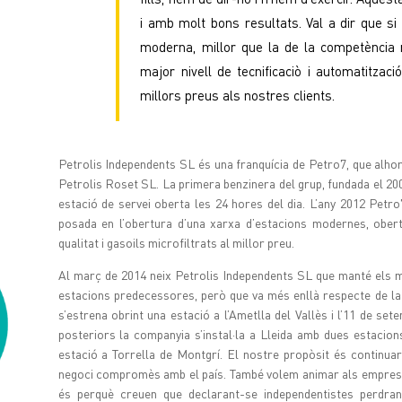
i amb molt bons resultats. Val a dir que s
moderna, millor que la de la competència n
major nivell de tecnificaciò i automatitza
millors preus als nostres clients.
Petrolis Independents SL és una franquícia de Petro7, que alho
Petrolis Roset SL. La primera benzinera del grup, fundada el 20
estació de servei oberta les 24 hores del dia. L’any 2012 Petro
posada en l’obertura d’una xarxa d’estacions modernes, ober
qualitat i gasoils microfiltrats al millor preu.
Al març de 2014 neix Petrolis Independents SL que manté els ma
estacions predecessores, però que va més enllà respecte de la
s’estrena obrint una estació a l’Ametlla del Vallès i l’11 de se
posteriors la companyia s’instal·la a Lleida amb dues estacio
estació a Torrella de Montgrí. El nostre propòsit és continua
negoci compromès amb el país. També volem animar als empresari
és perquè creuen que declarant-se independentistes perdr