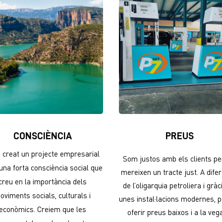
CONSCIÈNCIA
PREUS
creat un projecte empresarial
Som justos amb els clients p
na forta consciència social que
mereixen un tracte just. A dife
creu en la importància dels
de l’oligarquia petroliera i gràc
oviments socials, culturals i
unes instal·lacions modernes,
econòmics. Creiem que les
oferir preus baixos i a la ve