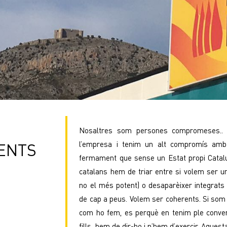
Nosaltres som persones compromeses..
l’empresa i tenim un alt compromís amb
ENTS
fermament que sense un Estat propi Catalu
catalans hem de triar entre si volem ser u
no el més potent) o desaparèixer integrats
de cap a peus. Volem ser coherents. Si som
com ho fem, es perquè en tenim ple conven
fills, hem de dir-ho i n’hem d’exercir. Aquest