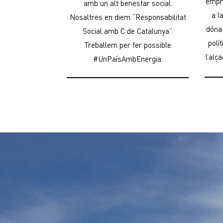
empr
amb un alt benestar social.
a l
Nosaltres en diem “Responsabilitat
dóna
Social amb C de Catalunya”.
polí
Treballem per fer possible
l’alç
#UnPaísAmbEnergia.