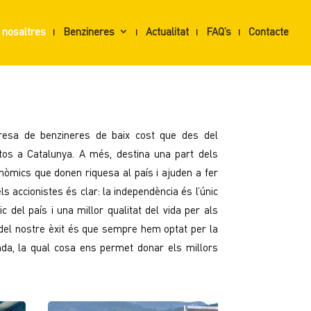
 nosaltres
Benzineres
Actualitat
FAQ’s
Contacte
resa de benzineres de baix cost que des del
stos a Catalunya. A més, destina una part dels
conòmics que donen riquesa al país i ajuden a fer
els accionistes és clar: la independència és l’únic
c del país i una millor qualitat del vida per als
s del nostre èxit és que sempre hem optat per la
enda, la qual cosa ens permet donar els millors