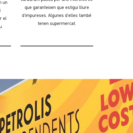
n un
que garanteixen que estigui lliure
i
d’impureses. Algunes d’elles també
r el
tenen supermercat.
u.