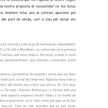
i la nostra proposta al consumidor no fos bona,
o tindríem futur, ans al contrari, apostem pel
ció del punt de venda, com a clau per donar els
ra és una marca del grup de benzineres independents
07 a l’N-240 a Montblanc, es converteix en la primera
7 iniciava una nova etapa a Terrassa, ja amb la vista
tes permanentment, que ofereixin carburants d’alta
teixos paràmetres de qualitat i servei que les dues
 implicació social de l’empresa. Aquesta nova marca
tembre del mateix any n’obra una altra a Vic. Els anys
ns a Tàrrega i Golmés-Mollerusa i a Girona amb una
r amb aquesta expansió essent fidels a un model de
s a posicionar-se si l’únic motiu pel qual no ho fan
an mercat. Som un clar exemple que es pot estar