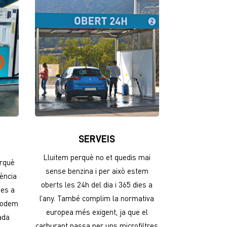
SERVEIS
Lluitem perquè no et quedis mai
erquè
sense benzina i per això estem
rència
oberts les 24h del dia i 365 dies a
ies a
l’any. També complim la normativa
 podem
europea més exigent, ja que el
gada
carburant passa per uns microfiltres