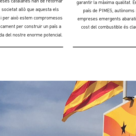
eses catalanes han de retornar
garantir la màxima qualitat. E
a societat allò que aquesta els
país de PIMES, autònoms 
 i per això estem compromesos
empreses emergents abarati
ticament per construir un país a
cost del combustible és cla
ada del nostre enorme potencial.