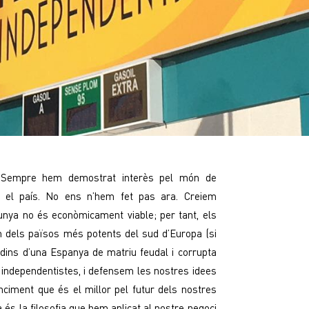
 Sempre hem demostrat interès pel món de
 el país. No ens n’hem fet pas ara. Creiem
nya no és econòmicament viable; per tant, els
n dels països més potents del sud d’Europa (si
 dins d’una Espanya de matriu feudal i corrupta
 independentistes, i defensem les nostres idees
ciment que és el millor pel futur dels nostres
a és la filosofia que hem aplicat al nostre negoci