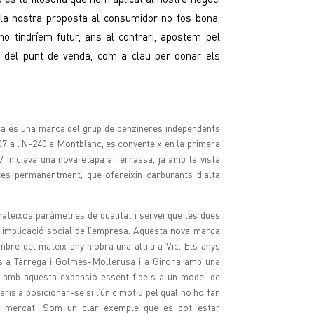
i la nostra proposta al consumidor no fos bona,
o tindríem futur, ans al contrari, apostem pel
ció del punt de venda, com a clau per donar els
ra és una marca del grup de benzineres independents
07 a l’N-240 a Montblanc, es converteix en la primera
7 iniciava una nova etapa a Terrassa, ja amb la vista
tes permanentment, que ofereixin carburants d’alta
teixos paràmetres de qualitat i servei que les dues
 implicació social de l’empresa. Aquesta nova marca
tembre del mateix any n’obra una altra a Vic. Els anys
ns a Tàrrega i Golmés-Mollerusa i a Girona amb una
r amb aquesta expansió essent fidels a un model de
s a posicionar-se si l’únic motiu pel qual no ho fan
an mercat. Som un clar exemple que es pot estar