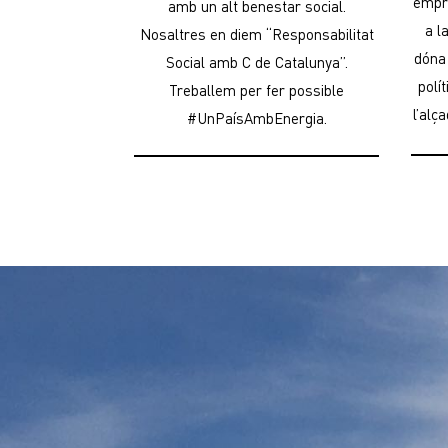
empr
amb un alt benestar social.
a l
Nosaltres en diem “Responsabilitat
dóna
Social amb C de Catalunya”.
polí
Treballem per fer possible
l’alç
#UnPaísAmbEnergia.