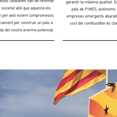
eses catalanes han de retornar
garantir la màxima qualitat. E
a societat allò que aquesta els
país de PIMES, autònoms 
 i per això estem compromesos
empreses emergents abarati
ticament per construir un país a
cost del combustible és cla
ada del nostre enorme potencial.