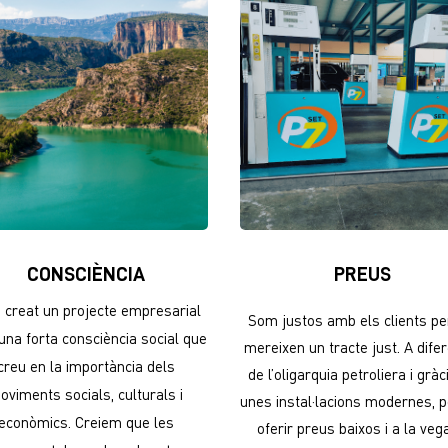
CONSCIÈNCIA
PREUS
creat un projecte empresarial
Som justos amb els clients p
na forta consciència social que
mereixen un tracte just. A dife
creu en la importància dels
de l’oligarquia petroliera i gràc
oviments socials, culturals i
unes instal·lacions modernes,
econòmics. Creiem que les
oferir preus baixos i a la ve