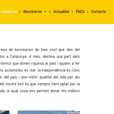
 nosaltres
Benzineres
Actualitat
FAQ’s
Contacte
resa de benzineres de baix cost que des del
stos a Catalunya. A més, destina una part dels
conòmics que donen riquesa al país i ajuden a fer
els accionistes és clar: la independència és l’únic
c del país i una millor qualitat del vida per als
s del nostre èxit és que sempre hem optat per la
enda, la qual cosa ens permet donar els millors