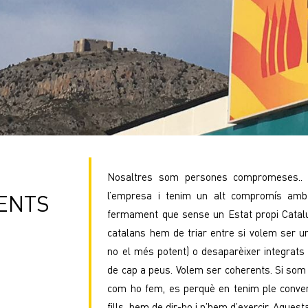
Nosaltres som persones compromeses..
l’empresa i tenim un alt compromís amb
ENTS
fermament que sense un Estat propi Catalu
catalans hem de triar entre si volem ser u
no el més potent) o desaparèixer integrats
de cap a peus. Volem ser coherents. Si som
com ho fem, es perquè en tenim ple conven
fills, hem de dir-ho i n’hem d’exercir. Aquest