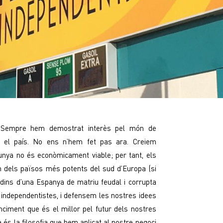
 Sempre hem demostrat interès pel món de
 el país. No ens n’hem fet pas ara. Creiem
nya no és econòmicament viable; per tant, els
n dels països més potents del sud d’Europa (si
 dins d’una Espanya de matriu feudal i corrupta
 independentistes, i defensem les nostres idees
ciment que és el millor pel futur dels nostres
a és la filosofia que hem aplicat al nostre negoci