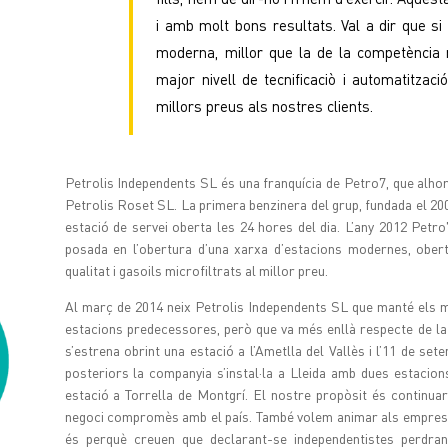
i amb molt bons resultats. Val a dir que s
moderna, millor que la de la competència n
major nivell de tecnificaciò i automatitza
millors preus als nostres clients.
Petrolis Independents SL és una franquícia de Petro7, que alho
Petrolis Roset SL. La primera benzinera del grup, fundada el 20
estació de servei oberta les 24 hores del dia. L’any 2012 Petro
posada en l’obertura d’una xarxa d’estacions modernes, ober
qualitat i gasoils microfiltrats al millor preu.
Al març de 2014 neix Petrolis Independents SL que manté els ma
estacions predecessores, però que va més enllà respecte de la
s’estrena obrint una estació a l’Ametlla del Vallès i l’11 de se
posteriors la companyia s’instal·la a Lleida amb dues estacio
estació a Torrella de Montgrí. El nostre propòsit és continua
negoci compromès amb el país. També volem animar als empresari
és perquè creuen que declarant-se independentistes perdr