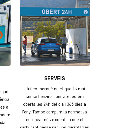
SERVEIS
Lluitem perquè no et quedis mai
erquè
sense benzina i per això estem
rència
oberts les 24h del dia i 365 dies a
ies a
l’any. També complim la normativa
 podem
europea més exigent, ja que el
gada
carburant passa per uns microfiltres