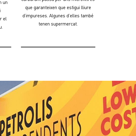
n un
que garanteixen que estigui lliure
i
d’impureses. Algunes d’elles també
r el
tenen supermercat.
u.