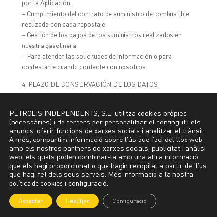
por la Aplicación.
– Cumplimiento del contrato de suministro de combustible
realizado con cada repostaje.
– Gestión de los pagos de los suministros realizados en
nuestra gasolinera.
– Para atender las solicitudes de información o para
contestarle cuando contacte con nosotros.
4. PLAZO DE CONSERVACIÓN DE LOS DATOS
Los datos que nos confiere serán tratados única y
exclusivamente durante el tiempo necesario y para las
PETROLIS INDEPENDENTS, S.L. utilitza cookies pròpies
(necessàries) i de tercers per personalitzar el contingut i els
finalidades para las que se hayan recabado en cada
anuncis, oferir funcions de xarxes socials i analitzar el trànsit.
momento.
A més, compartim informació sobre l'ús que faci del lloc web
amb els nostres partners de xarxes socials, publicitat i anàlisi
Por eso sus datos se conservarán el tiempo necesario para
web, els quals poden combinar-la amb una altra informació
el cumplimiento de las obligaciones legales, mientras siga
que els hagi proporcionat o que hagin recopilat a partir de 'l'ús
inscrito en nuestra Aplicación, durante la duración de la
que hagi fet dels seus serveis. Més informació a la nostra
política de cookies
relación comercial o hasta que solicite la supresión de los
i
configuració
.
datos.
Acceptar
Rebutjar
Configuració
Una vez transcurrido el tiempo de conservación